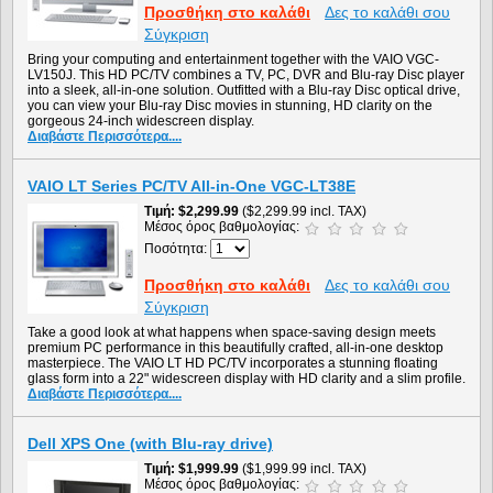
Προσθήκη στο καλάθι
Δες το καλάθι σου
Σύγκριση
Bring your computing and entertainment together with the VAIO VGC-
LV150J. This HD PC/TV combines a TV, PC, DVR and Blu-ray Disc player
into a sleek, all-in-one solution. Outfitted with a Blu-ray Disc optical drive,
you can view your Blu-ray Disc movies in stunning, HD clarity on the
gorgeous 24-inch widescreen display.
Διαβάστε Περισσότερα....
VAIO LT Series PC/TV All-in-One VGC-LT38E
Τιμή
$2,299.99
($2,299.99 incl. TAX)
Μέσος όρος βαθμολογίας:
Ποσότητα:
Προσθήκη στο καλάθι
Δες το καλάθι σου
Σύγκριση
Take a good look at what happens when space-saving design meets
premium PC performance in this beautifully crafted, all-in-one desktop
masterpiece. The VAIO LT HD PC/TV incorporates a stunning floating
glass form into a 22" widescreen display with HD clarity and a slim profile.
Διαβάστε Περισσότερα....
Dell XPS One (with Blu-ray drive)
Τιμή
$1,999.99
($1,999.99 incl. TAX)
Μέσος όρος βαθμολογίας: