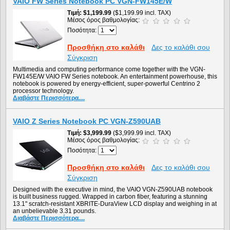
VAIO FW Series Notebook PC VGN-FW145E/W
Τιμή
$1,199.99
($1,199.99 incl. TAX)
Μέσος όρος βαθμολογίας:
Ποσότητα:
Προσθήκη στο καλάθι
Δες το καλάθι σου
Σύγκριση
Multimedia and computing performance come together with the VGN-
FW145E/W VAIO FW Series notebook. An entertainment powerhouse, this
notebook is powered by energy-efficient, super-powerful Centrino 2
processor technology.
Διαβάστε Περισσότερα....
VAIO Z Series Notebook PC VGN-Z590UAB
Τιμή
$3,999.99
($3,999.99 incl. TAX)
Μέσος όρος βαθμολογίας:
Ποσότητα:
Προσθήκη στο καλάθι
Δες το καλάθι σου
Σύγκριση
Designed with the executive in mind, the VAIO VGN-Z590UAB notebook
is built business rugged. Wrapped in carbon fiber, featuring a stunning
13.1" scratch-resistant XBRITE-DuraView LCD display and weighing in at
an unbelievable 3.31 pounds.
Διαβάστε Περισσότερα....