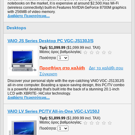
notebooks on the market, it is expensive at around $2,500.Has Wi-Fi
(wireless connectivity) built-in.Features NVIDIA GeForce 8700M graphics
with 256MB of video memory.
Διαβάστε Περισσότερα....
Desktops
VAIO JS Series Desktop PC VGC-JS130J/S
Τιμή
$1,099.99
($1,099.99 incl. TAX)
Μέσος όρος βαθμολογίας:
Ποσότητα:
Προσθήκη στο καλάθι
Δες το καλάθι σου
Σύγκριση
Discover your personal style with the eye-catching VAIO VGC-JS130J/S
all-in-one computer. Boasting a space-saving design, this PC/TV combo
is a powerful desktop that's built into the back of a stunning 20.1-inch
LCD with XBRITE- HiColor technology.
Διαβάστε Περισσότερα....
VAIO LV Series PC/TV All-in-One VGC-LV150J
Τιμή
$1,899.99
($1,899.99 incl. TAX)
Μέσος όρος βαθμολογίας:
Ποσότητα: