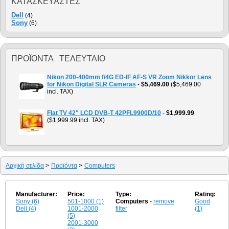
ΚΑΤΑΣΚΕΥΑΣΤΈΣ
Dell
(4)
Sony
(6)
ΠΡΟΪΌΝΤΑ ΤΕΛΕΥΤΑΊΟ
Nikon 200-400mm f/4G ED-IF AF-S VR Zoom Nikkor Lens
for Nikon Digital SLR Cameras
-
$5,469.00
($5,469.00
incl. TAX)
Flat TV 42" LCD DVB-T 42PFL9900D/10
-
$1,999.99
($1,999.99 incl. TAX)
Αρχική σελίδα
>
Προϊόντα
>
Computers
Manufacturer:
Price:
Type:
Rating:
Sony (6)
501-1000 (1)
Computers
-
remove
Good
Dell (4)
1001-2000
filter
(1)
(5)
2001-3000