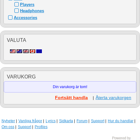
Players
Headphones
Accessories
VALUTA
VARUKORG
Din varukorg är tom!
Fortsätt handla
Återta varukorgen
|
Nyheter
Vanliga frågor
Lyrics
Sidkarta
Forum
Support
Hur du handlar
Om oss
Support
Profiles